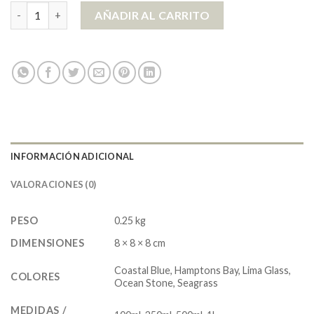
Pintura a la Tiza | Línea Coastal Farmhouse 250 cc cantidad
AÑADIR AL CARRITO
INFORMACIÓN ADICIONAL
VALORACIONES (0)
PESO
0.25 kg
DIMENSIONES
8 × 8 × 8 cm
Coastal Blue, Hamptons Bay, Lima Glass,
COLORES
Ocean Stone, Seagrass
MEDIDAS /