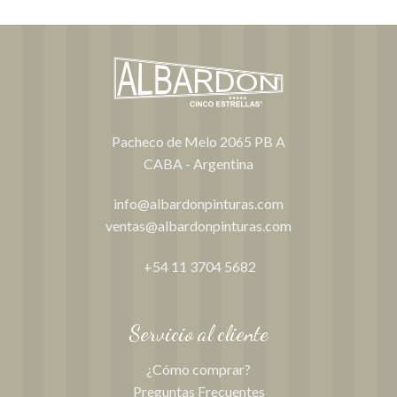
era:
es:
original
actual
$31,000.00.
$28,500.00.
era:
es:
00
$54,000.00.
$49,000.00
Pacheco de Melo 2065 PB A
CABA - Argentina
info@albardonpinturas.com
ventas@albardonpinturas.com
+54 11 3704 5682
Servicio al cliente
¿Cómo comprar?
Preguntas Frecuentes