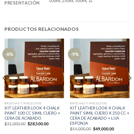
100ml, 250ml, 500ml, 1L
PRESENTACIÓN
PRODUCTOS RELACIONADOS
-8%
-9%
BROCHAS Y PINCELETAS
BROCHAS Y PINCELETAS
KIT LEATHER LOOK 4 CHALK
KIT LEATHER LOOK 4 CHALK
PAINT 100 CC SIMIL CUERO +
PAINT SIMIL CUERO X 250 CC +
CERA DE ACABADO
CERA DE ACABADO + LIJA
ESPONJA
El
El
$
31,000.00
$
28,500.00
precio
precio
El
El
$
54,000.00
$
49,000.00
original
actual
precio
precio