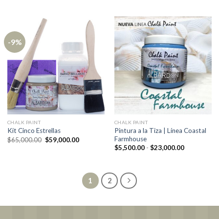
precio
precio
original
actual
era:
es:
$31,000.00.
$28,500.00
-9%
CHALK PAINT
CHALK PAINT
Pintura a la Tiza | Línea Coastal
Kit Cinco Estrellas
Farmhouse
El
El
$
65,000.00
$
59,000.00
precio
precio
Rango
$
5,500.00
-
$
23,000.00
original
actual
de
era:
es:
precios:
$65,000.00.
$59,000.00.
desde
$5,500.00
hasta
1
2
$23,000.00