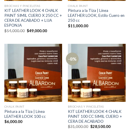
BROCHAS Y PINCELETAS
CHALK PAINT
KIT LEATHER LOOK 4 CHALK
Pintura a la Tiza | Línea
PAINT SIMIL CUERO X 250 CC +
LEATHER LOOK, Estilo Cuero en
CERA DE ACABADO + LIJA
250 cc
ESPONJA
$
11,000.00
El
El
$
54,000.00
$
49,000.00
precio
precio
original
actual
era:
es:
$54,000.00.
$49,000.00.
-8%
CHALK PAINT
BROCHAS Y PINCELETAS
Pintura a la Tiza | Línea
KIT LEATHER LOOK 4 CHALK
LEATHER LOOK 100 cc
PAINT 100 CC SIMIL CUERO +
CERA DE ACABADO
$
6,000.00
El
El
$
31,000.00
$
28,500.00