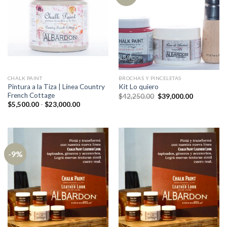
CHALK PAINT
BROCHAS Y PINCELETAS
Pintura a la Tiza | Línea Country
Kit Lo quiero
French Cottage
El
El
$
42,250.00
$
39,000.00
precio
precio
Rango
$
5,500.00
-
$
23,000.00
original
actual
de
era:
es:
precios:
$42,250.00.
$39,000.00
desde
$5,500.00
hasta
$23,000.00
-9%