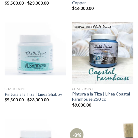
Copper
Rango
$
5,500.00
-
$
23,000.00
de
$
16,000.00
precios:
desde
$5,500.00
hasta
$23,000.00
CHALK PAINT
CHALK PAINT
Pintura a la Tiza | Línea Coastal
Pintura a la Tiza | Línea Shabby
Farmhouse 250 cc
Rango
$
5,500.00
-
$
23,000.00
de
$
9,000.00
precios:
desde
$5,500.00
hasta
$23,000.00
-8%