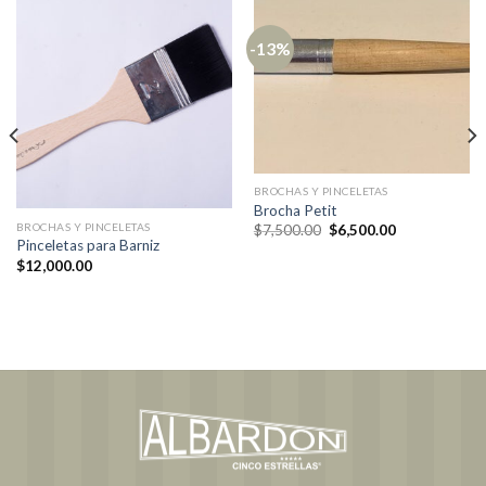
-13%
BROCHAS Y PINCELETAS
Brocha Petit
BROCHAS Y PINCELETAS
El
El
$
7,500.00
$
6,500.00
precio
precio
Pinceletas para Barniz
original
actual
$
12,000.00
era:
es:
$7,500.00.
$6,500.00.