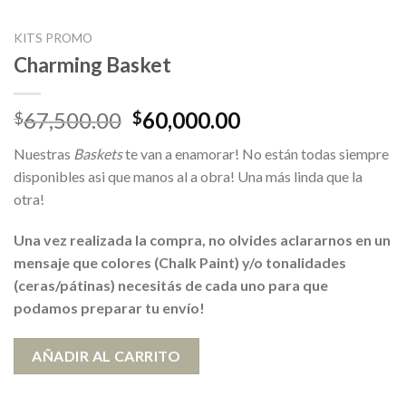
KITS PROMO
Charming Basket
El
El
67,500.00
60,000.00
$
$
precio
precio
Nuestras
Baskets
te van a enamorar! No están todas siempre
original
actual
disponibles asi que manos al a obra! Una más linda que la
era:
es:
otra!
$67,500.00.
$60,000.00.
Una vez realizada la compra, no olvides aclararnos en un
mensaje que colores (Chalk Paint) y/o tonalidades
(ceras/pátinas) necesitás de cada uno para que
podamos preparar tu envío!
AÑADIR AL CARRITO