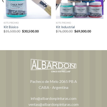
KITS PROMO
KITS PROMO
Kit Básico
Kit Industrial
El
El
El
El
$
35,500.00
$
30,500.00
$
76,000.00
$
69,000.00
precio
precio
precio
precio
original
actual
original
actual
era:
es:
era:
es:
$35,500.00.
$30,500.00.
$76,000.00.
$69,000.00
Pacheco de Melo 2065 PB A
CABA - Argentina
info@albardonpinturas.com
ventas@albardonpinturas.com