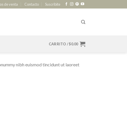
os de venta
Contacto
Suscribite
CARRITO /
$
0.00
nonummy nibh euismod tincidunt ut laoreet