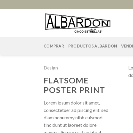
Skip
to
content
COMPRAR
PRODUCTOS ALBARDON
VEND
Design
Lo
do
FLATSOME
POSTER PRINT
Lorem ipsum dolor sit amet,
consectetuer adipiscing elit, sed
diam nonummy nibh euismod
tincidunt ut laoreet dolore
magna aliquam erat volutpat.