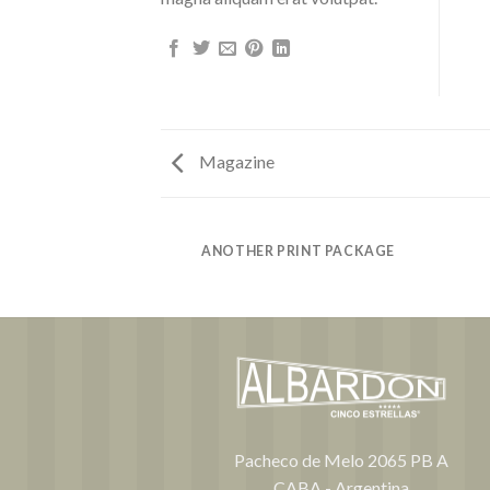
Magazine
AZINE
ANOTHER PRINT PACKAGE
Pacheco de Melo 2065 PB A
CABA - Argentina