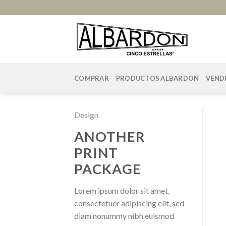
Skip
to
content
COMPRAR
PRODUCTOS ALBARDON
VEND
Design
ANOTHER
PRINT
PACKAGE
Lorem ipsum dolor sit amet,
consectetuer adipiscing elit, sed
diam nonummy nibh euismod