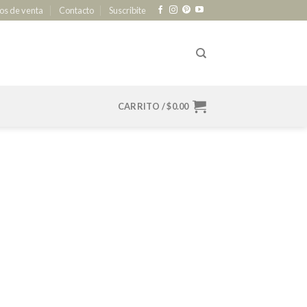
os de venta
Contacto
Suscribite
CARRITO /
$
0.00