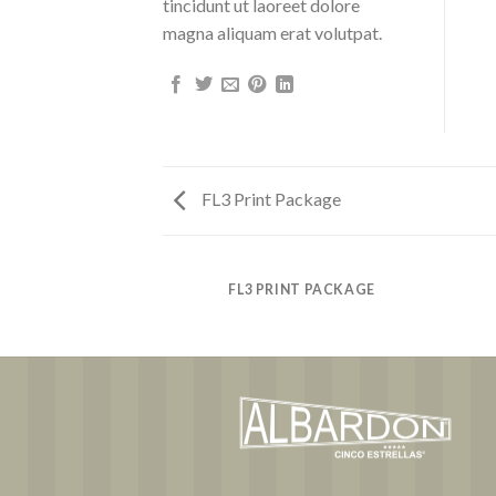
tincidunt ut laoreet dolore
magna aliquam erat volutpat.
FL3 Print Package
AZINE
FL3 PRINT PACKAGE