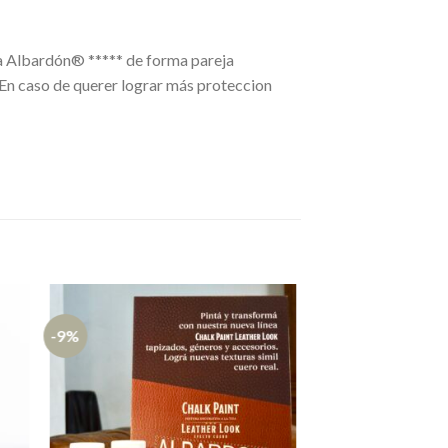
gua Albardón® ***** de forma pareja
. En caso de querer lograr más proteccion
-9%