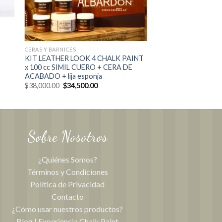
CERAS Y BARNICES
KIT LEATHER LOOK 4 CHALK PAINT
x 100 cc SIMIL CUERO + CERA DE
ACABADO + lija esponja
El
El
$
38,000.00
$
34,500.00
precio
precio
original
actual
era:
es:
$38,000.00.
$34,500.00.
Sobre Nosotros
¿Quiénes Somos?
Términos y Condiciones
Política de Privacidad
Contacto
¿Cómo usar nuestros productos?
Blog | Experiencia Chalk Paint