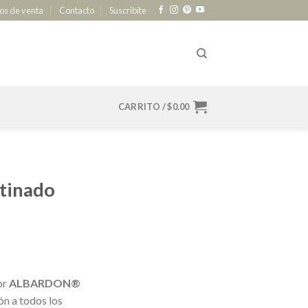
os de venta
Contacto
Suscribite
CARRITO /
$
0.00
atinado
or
ALBARDON®
ón a todos los