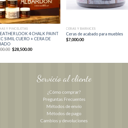
AS Y PINCELETAS
CERAS Y BARNICES
LEATHER LOOK 4 CHALK PAINT
Ceras de acabado para muebles
CC SIMIL CUERO + CERA DE
$
7,000.00
BADO
El
El
000.00
$
28,500.00
precio
precio
original
actual
era:
es:
$31,000.00.
$28,500.00.
Servicio al cliente
¿Cómo comprar?
Preguntas Frecuentes
Métodos de envío
Métodos de pago
Cambios y devoluciones