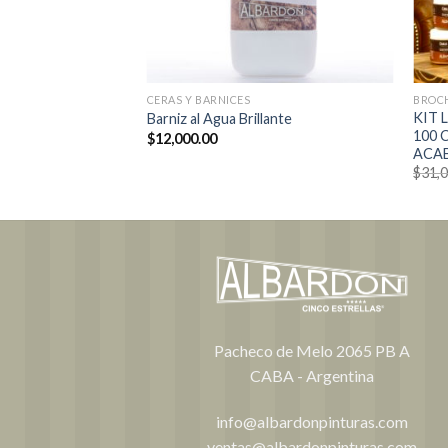
TAS
CERAS Y BARNICES
BROCH
KIT 
Barniz al Agua Brillante
100 
El
00.00
$
12,000.00
precio
ACA
l
actual
$
31,
es:
0.00.
$39,000.00.
Pacheco de Melo 2065 PB A
CABA - Argentina
info@albardonpinturas.com
ventas@albardonpinturas.com