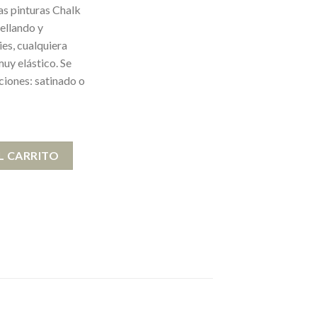
as pinturas Chalk
sellando y
ies, cualquiera
muy elástico. Se
ciones: satinado o
L cantidad
L CARRITO