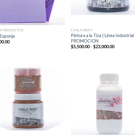
S PRODUCTOS
CHALK PAINT
Pintura a la Tiza | Línea Industrial
 Esponja
PROMOCION
00.00
Rango
$
5,500.00
-
$
23,000.00
de
precios:
desde
$5,500.00
hasta
$23,000.0