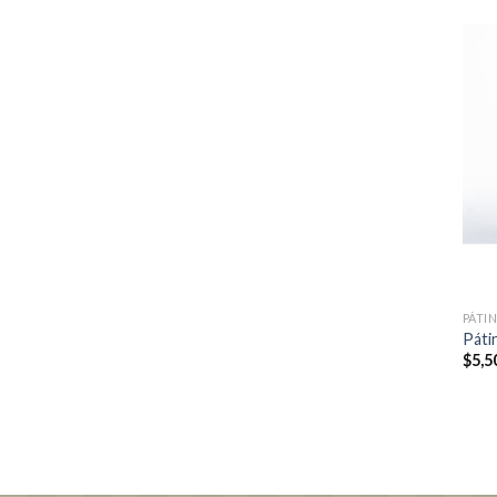
PÁTI
Páti
$
5,5