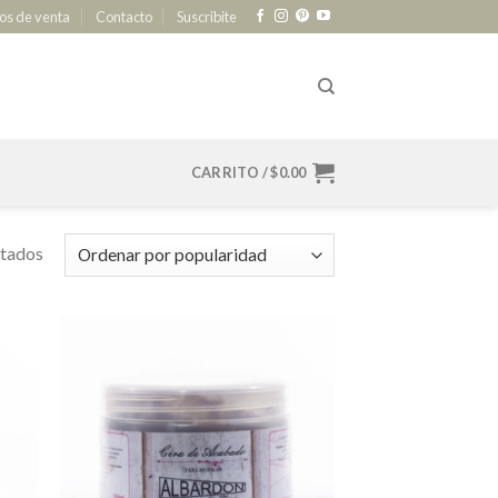
os de venta
Contacto
Suscribite
CARRITO /
$
0.00
ltados