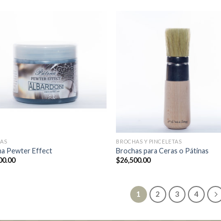
NAS
BROCHAS Y PINCELETAS
na Pewter Effect
Brochas para Ceras o Pátinas
00.00
$
26,500.00
1
2
3
4