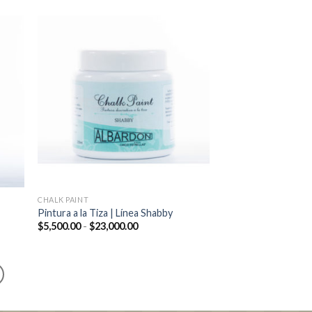
CHALK PAINT
Pintura a la Tiza | Línea Shabby
Rango
$
5,500.00
-
$
23,000.00
de
precios:
desde
$5,500.00
hasta
$23,000.00