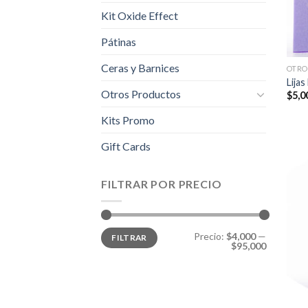
Kit Oxide Effect
Pátinas
Ceras y Barnices
OTRO
Lijas
Otros Productos
$
5,0
Kits Promo
Gift Cards
FILTRAR POR PRECIO
Precio
Precio
Precio:
$4,000
—
FILTRAR
mínimo
máximo
$95,000