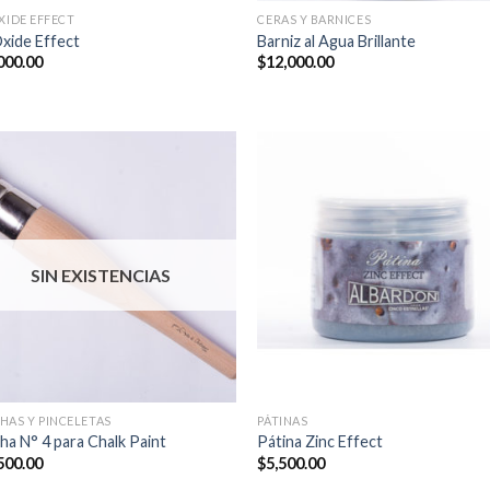
XIDE EFFECT
CERAS Y BARNICES
Oxide Effect
Barniz al Agua Brillante
000.00
$
12,000.00
SIN EXISTENCIAS
HAS Y PINCELETAS
PÁTINAS
ha N° 4 para Chalk Paint
Pátina Zinc Effect
500.00
$
5,500.00