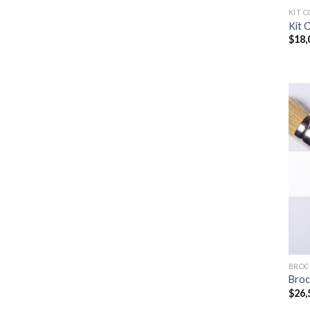
KIT O
Kit 
$
18,
BROC
Broc
$
26,